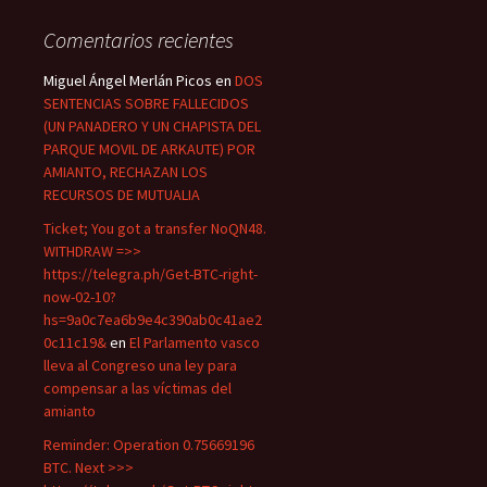
Comentarios recientes
Miguel Ángel Merlán Picos
en
DOS
SENTENCIAS SOBRE FALLECIDOS
(UN PANADERO Y UN CHAPISTA DEL
PARQUE MOVIL DE ARKAUTE) POR
AMIANTO, RECHAZAN LOS
RECURSOS DE MUTUALIA
Ticket; You got a transfer NoQN48.
WITHDRAW =>>
https://telegra.ph/Get-BTC-right-
now-02-10?
hs=9a0c7ea6b9e4c390ab0c41ae2
0c11c19&
en
El Parlamento vasco
lleva al Congreso una ley para
compensar a las víctimas del
amianto
Reminder: Operation 0.75669196
BTC. Next >>>