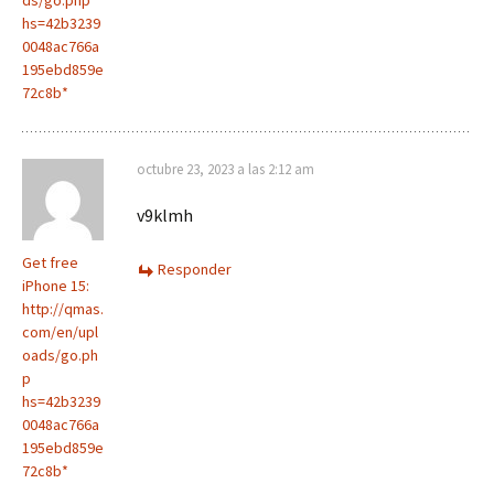
ds/go.php
hs=42b3239
0048ac766a
195ebd859e
72c8b*
octubre 23, 2023 a las 2:12 am
v9klmh
Get free
Responder
iPhone 15:
http://qmas.
com/en/upl
oads/go.ph
p
hs=42b3239
0048ac766a
195ebd859e
72c8b*