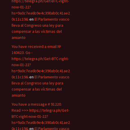
https://telegra.ph/Get-BTC-right-
now-01-22?
hs=9a0c7ea6b9e4c390ab0c41ae2
0c11c19&
en
El Parlamento vasco
lleva al Congreso una ley para
compensar a las víctimas del
amianto
You have received a email №
160623. Go -
https://telegra.ph/Get-BTC-right-
now-01-22?
hs=9a0c7ea6b9e4c390ab0c41ae2
0c11c19&
en
El Parlamento vasco
lleva al Congreso una ley para
compensar a las víctimas del
amianto
You have a message # 91220.
Read >>> https://telegra.ph/Get-
BTC-right-now-01-22?
hs=9a0c7ea6b9e4c390ab0c41ae2
0c11c19&
en
El Parlamento vasco