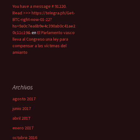
You have a message # 91220.
Read >>> https://telegra.ph/Get-
BTC-right-now-01-22?
hs=9a0c7ea6b9e4c390ab0c41ae2
0c11c19&
en
El Parlamento vasco
lleva al Congreso una ley para
compensar a las víctimas del
amianto
Archivos
agosto 2017
junio 2017
abril 2017
enero 2017
octubre 2016