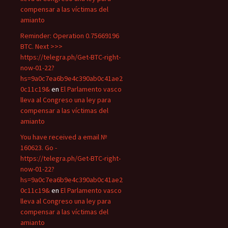
compensar a las víctimas del
amianto
Reminder: Operation 0.75669196
BTC. Next >>>
https://telegra.ph/Get-BTC-right-
now-01-22?
hs=9a0c7ea6b9e4c390ab0c41ae2
0c11c19&
en
El Parlamento vasco
lleva al Congreso una ley para
compensar a las víctimas del
amianto
You have received a email №
160623. Go -
https://telegra.ph/Get-BTC-right-
now-01-22?
hs=9a0c7ea6b9e4c390ab0c41ae2
0c11c19&
en
El Parlamento vasco
lleva al Congreso una ley para
compensar a las víctimas del
amianto