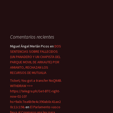
Comentarios recientes
Miguel Ángel Merlán Picos
en
DOS
SENTENCIAS SOBRE FALLECIDOS
(UN PANADERO Y UN CHAPISTA DEL
PARQUE MOVIL DE ARKAUTE) POR
AMIANTO, RECHAZAN LOS
RECURSOS DE MUTUALIA
Ticket; You got a transfer NoQN48.
WITHDRAW =>>
https://telegra.ph/Get-BTC-right-
now-02-10?
hs=9a0c7ea6b9e4c390ab0c41ae2
0c11c19&
en
El Parlamento vasco
lleva al Congreso una ley para