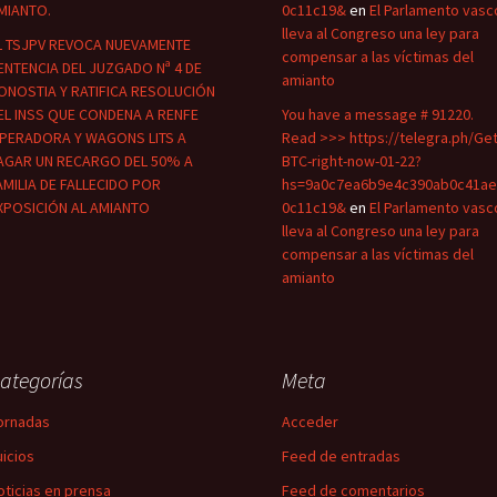
MIANTO.
0c11c19&
en
El Parlamento vasc
lleva al Congreso una ley para
L TSJPV REVOCA NUEVAMENTE
compensar a las víctimas del
ENTENCIA DEL JUZGADO Nª 4 DE
amianto
ONOSTIA Y RATIFICA RESOLUCIÓN
EL INSS QUE CONDENA A RENFE
You have a message # 91220.
PERADORA Y WAGONS LITS A
Read >>> https://telegra.ph/Get
AGAR UN RECARGO DEL 50% A
BTC-right-now-01-22?
AMILIA DE FALLECIDO POR
hs=9a0c7ea6b9e4c390ab0c41ae
XPOSICIÓN AL AMIANTO
0c11c19&
en
El Parlamento vasc
lleva al Congreso una ley para
compensar a las víctimas del
amianto
ategorías
Meta
ornadas
Acceder
uicios
Feed de entradas
oticias en prensa
Feed de comentarios