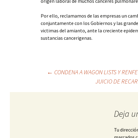
origen laboral de muchos canceres pulmonares,
Por ello, reclamamos de las empresas un cambi
conjuntamente con los Gobiernos y las grande
victimas del amianto, ante la creciente epidem
sustancias cancerigenas.
Ir
←
CONDENA A WAGON LISTS Y RENFE
JUICIO DE RECA
a
la
entrada
Deja u
Tu direcció
marcados 