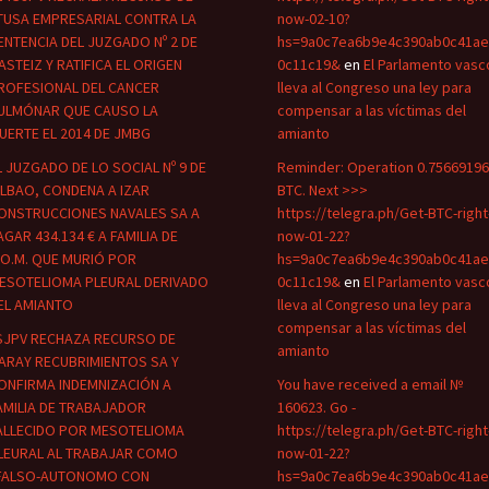
TUSA EMPRESARIAL CONTRA LA
now-02-10?
ENTENCIA DEL JUZGADO Nº 2 DE
hs=9a0c7ea6b9e4c390ab0c41ae
ASTEIZ Y RATIFICA EL ORIGEN
0c11c19&
en
El Parlamento vasc
ROFESIONAL DEL CANCER
lleva al Congreso una ley para
ULMÓNAR QUE CAUSO LA
compensar a las víctimas del
UERTE EL 2014 DE JMBG
amianto
L JUZGADO DE LO SOCIAL Nº 9 DE
Reminder: Operation 0.75669196
ILBAO, CONDENA A IZAR
BTC. Next >>>
ONSTRUCCIONES NAVALES SA A
https://telegra.ph/Get-BTC-right
AGAR 434.134 € A FAMILIA DE
now-01-22?
.O.M. QUE MURIÓ POR
hs=9a0c7ea6b9e4c390ab0c41ae
ESOTELIOMA PLEURAL DERIVADO
0c11c19&
en
El Parlamento vasc
EL AMIANTO
lleva al Congreso una ley para
compensar a las víctimas del
SJPV RECHAZA RECURSO DE
amianto
ARAY RECUBRIMIENTOS SA Y
ONFIRMA INDEMNIZACIÓN A
You have received a email №
AMILIA DE TRABAJADOR
160623. Go -
ALLECIDO POR MESOTELIOMA
https://telegra.ph/Get-BTC-right
LEURAL AL TRABAJAR COMO
now-01-22?
FALSO-AUTONOMO CON
hs=9a0c7ea6b9e4c390ab0c41ae