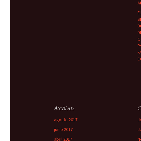
A
E
S
D
D
O
P
F
E
Archivos
C
agosto 2017
J
junio 2017
J
abril 2017
N