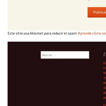
Este sitio usa Akismet para reducir el spam.
Aprende cómo se 
Buscar:
E
E
C
I
1
D
A
I
D
E