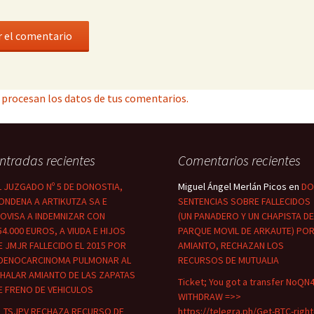
procesan los datos de tus comentarios.
ntradas recientes
Comentarios recientes
L JUZGADO Nº 5 DE DONOSTIA,
Miguel Ángel Merlán Picos
en
DO
ONDENA A ARTIKUTZA SA E
SENTENCIAS SOBRE FALLECIDOS
ROVISA A INDEMNIZAR CON
(UN PANADERO Y UN CHAPISTA DE
54.000 EUROS, A VIUDA E HIJOS
PARQUE MOVIL DE ARKAUTE) PO
E JMJR FALLECIDO EL 2015 POR
AMIANTO, RECHAZAN LOS
DENOCARCINOMA PULMONAR AL
RECURSOS DE MUTUALIA
NHALAR AMIANTO DE LAS ZAPATAS
Ticket; You got a transfer NoQN4
E FRENO DE VEHICULOS
WITHDRAW =>>
L TSJPV RECHAZA RECURSO DE
https://telegra.ph/Get-BTC-right